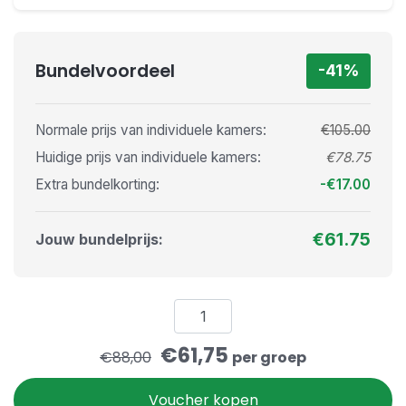
Gift voucher
Bundelvoordeel
Hoe het werkt
-41%
Blog
Normale prijs van individuele kamers:
€105.00
Inloggen
Huidige prijs van individuele kamers:
€78.75
Extra bundelkorting:
-€17.00
Aanmelden
€61.75
Jouw bundelprijs:
€61,75
€88,00
per groep
Voucher kopen